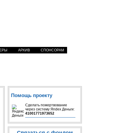
ЕРЫ
АРХИВ
СПОНСОРАМ
Помощь проекту
Сделать пожертвование
через систeму Яndex Деньги:
41001771973652
Связаться с фондом