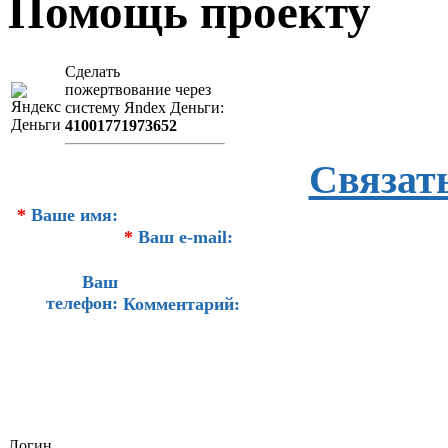
Помощь проекту
Сделать
пожертвование через
систeму Яndex Деньги:
41001771973652
Связат
*
Ваше имя:
*
Ваш e-mail:
Ваш
телефон:
Комментарий:
Логин