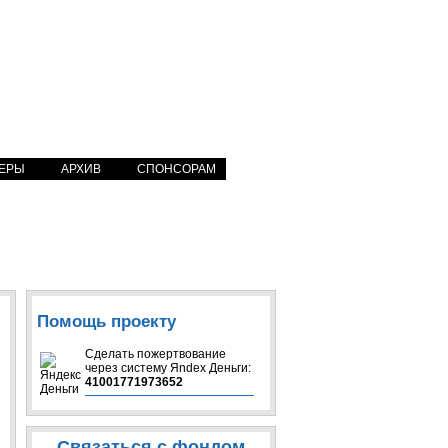
ЕРЫ
АРХИВ
СПОНСОРАМ
Помощь проекту
Сделать пожертвование
через систeму Яndex Деньги:
41001771973652
Связаться с фондом