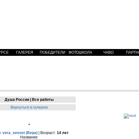
УРСЕ
ГАЛЕРЕЯ
ПОБЕДИТЕЛИ
ФОТОШКОЛА
ЧАВО
ПАРТН
Душа России | Все работы
Вернуться в галерею
р:
vera_sevost (Вера)
| Возраст:
14 лет
Название: