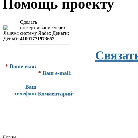
Помощь проекту
Сделать
пожертвование через
систeму Яndex Деньги:
41001771973652
Связат
*
Ваше имя:
*
Ваш e-mail:
Ваш
телефон:
Комментарий:
Логин