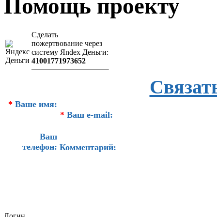
Помощь проекту
Сделать
пожертвование через
систeму Яndex Деньги:
41001771973652
Связат
*
Ваше имя:
*
Ваш e-mail:
Ваш
телефон:
Комментарий:
Логин