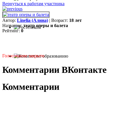
Вернуться к работам участника
Автор:
Linelia (Алина)
| Возраст:
18 лет
Название:
театр оперы и балета
Рейтинг:
0
Голосование закрыто
Комментарии ВКонтакте
Комментарии