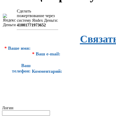
Сделать
пожертвование через
систeму Яndex Деньги:
41001771973652
Связат
*
Ваше имя:
*
Ваш e-mail:
Ваш
телефон:
Комментарий:
Логин