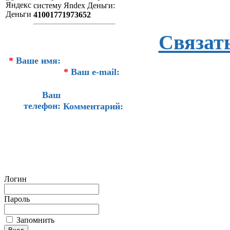
систeму Яndex Деньги:
41001771973652
Связат
*
Ваше имя:
*
Ваш e-mail:
Ваш
телефон:
Комментарий:
Логин
Пароль
Запомнить